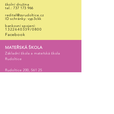
školní družina
tel.:
737 173 966
reditel@zsrudoltice.cz
ID schránky: vyp3ckk
bankovní spojení:
1322640339
/0800​
Facebook
MATEŘSKÁ ŠKOLA
Základní škola a mateřská škola
Rudoltice
Rudoltice 200, 561 25
tel.:
Berušky:
733 507 320
Sluníčka: 720 364 069
Motýlci: 604 899 204
ms@zsrudoltice.cz
Facebook