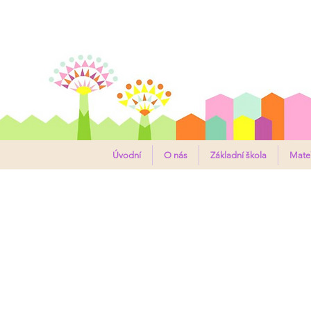
ZÁKLADNÍ
Úvodní
O nás
Základní škola
Mateř