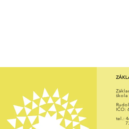
ZÁKLA
ŠKOL
ZÁKL
Zákla
škola
Rudol
IČO: 
tel.: 
737 