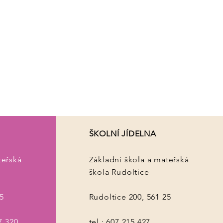
ŠKOLNÍ
JÍDELNA
ŠKOLNÍ JÍDELNA
teřská
Základní škola a mateřská
škola Rudoltice
5
Rudoltice 200, 561 25
7 320
tel.: 607 215 427