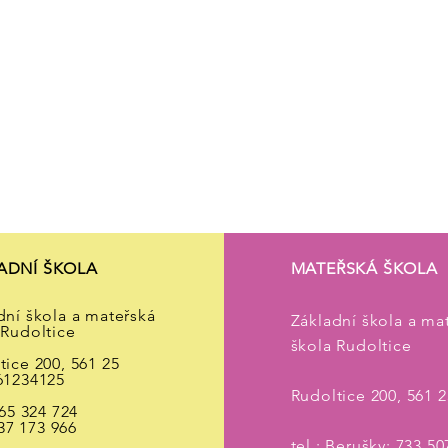
MATEŘSKÁ
ŠKOLA
DNÍ
A
ŠKOLNÍ
DRUŽINA
ADNÍ ŠKOLA
MATEŘSKÁ ŠKOLA
dní škola a mateřská
Základní škola a ma
 Rudoltice
škola Rudoltice
tice 200, 561 25
61234125
Rudoltice 200, 561 2
465 324 724
173 966
tel.:
Berušky: 733 50